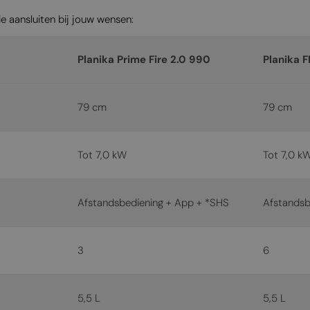
e aansluiten bij jouw wensen:
Planika Prime Fire 2.0 990
Planika 
79 cm
79 cm
Tot 7,0 kW
Tot 7,0 k
Afstandsbediening + App + *SHS
Afstandsb
3
6
5,5 L
5,5 L