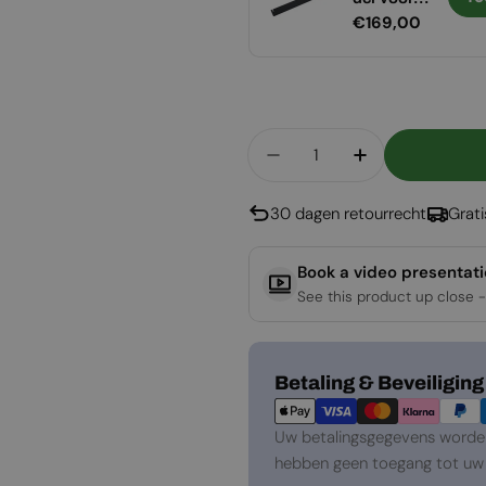
Normale
€289,00
Normale
€169,00
- 1200 mm
Foco 1200
prijs
prijs
Aantal
Aantal Verlagen Voor 
Aantal Verho
30 dagen retourrecht
Grat
Book a video presentat
See this product up close -
Betaalmethoden
Betaling & Beveiliging
Uw betalingsgegevens worden 
hebben geen toegang tot uw 