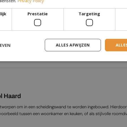
diensten.
Privacy Policy
l
Glas inbegrepen
ijk
Prestatie
Targeting
Algemeen / commercieel
Garantie
GEVEN
ALLES AFWIJZEN
ALLE
l Haard
ontworpen om in een scheidingswand te worden ingebouwd. Hierdoor
voorbeeld tussen een woonkamer en keuken, of als stijlvolle roomdiv