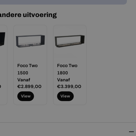
 andere uitvoering
Foco Two
Foco Two
1500
1800
Normale
Vanaf
Normale
Vanaf
0
prijs
€2.899,00
prijs
€3.399,00
View
View