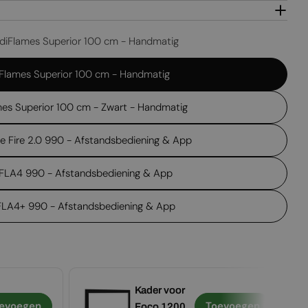
Open media 2 in
diFlames Superior 100 cm - Handmatig
Flames Superior 100 cm - Handmatig
es Superior 100 cm - Zwart - Handmatig
me Fire 2.0 990 - Afstandsbediening & App
 FLA4 990 - Afstandsbediening & App
 FLA4+ 990 - Afstandsbediening & App
Kader voor
evoegen
Toevoegen
Foco 1200