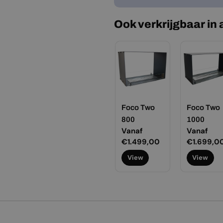
Ook verkrijgbaar in
Foco Two
Foco Two
800
1000
Normale
Vanaf
Normale
Vanaf
prijs
€1.499,00
prijs
€1.699,0
View
View