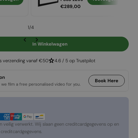
Normale
€289,00
prijs
1
/
4
In Winkelwagen
Foco Two 1200
gen Voor Foco Two 1200
is verzending vanaf €50
4.6 / 5 op Trustpilot
ion
Book Here
 we film a free personalised video for you.
veilig verwerkt. Wij slaan geen creditcardgegevens op en
creditcardgegevens.