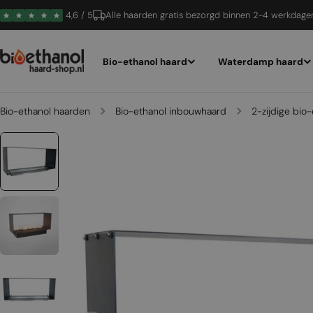
Ga
4,6 / 5
Alle haarden gratis bezorgd binnen 2-4 werkdage
naar
inhoud
Bio-ethanol haard
Waterdamp haard
Bio-ethanol haarden
Bio-ethanol inbouwhaard
2-zijdige bio