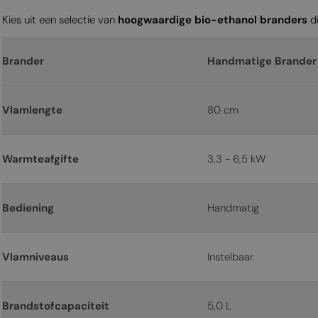
Kies uit een selectie van
hoogwaardige bio-ethanol branders
di
Brander
Handmatige Brander
Vlamlengte
80 cm
Warmteafgifte
3,3 - 6,5 kW
Bediening
Handmatig
Vlamniveaus
Instelbaar
Brandstofcapaciteit
5,0 L