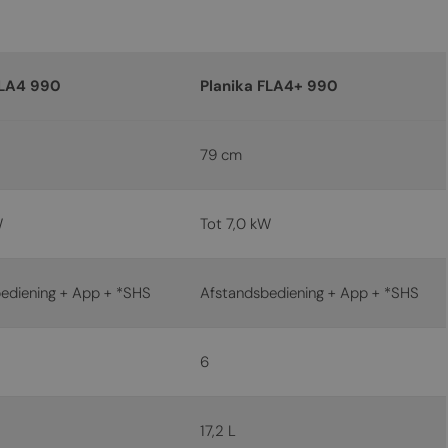
MALTESE
NORWEGIAN
POLISH
FLA4 990
Planika FLA4+ 990
PORTUGUESE
ROMANIAN
79 cm
RUSSIAN
SERBIAN
W
Tot 7,0 kW
SLOVAK
SLOVENIAN
ediening + App + *SHS
Afstandsbediening + App + *SHS
SPANISH
SWEDISH
6
TURKISH
UKRAINIAN
17,2 L