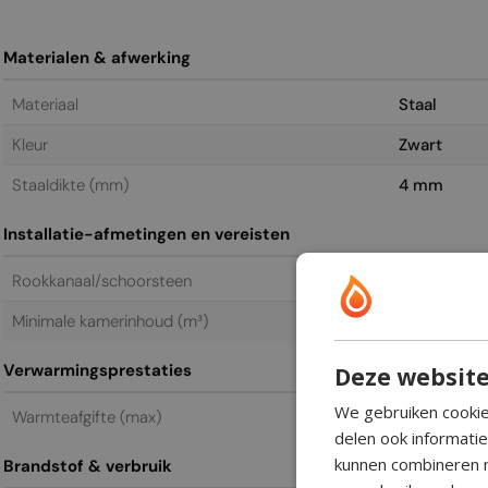
Materialen & afwerking
Materiaal
Staal
Kleur
Zwart
Staal­dikte (mm)
4 mm
Installatie-afmetingen en vereisten
Rookkanaal/schoorsteen
Niet vereis
Minimale kamerinhoud (m³)
90 m³
Verwarmingsprestaties
Deze website
We gebruiken cookie
Warmteafgifte (max)
6,2 kW
delen ook informati
kunnen combineren m
Brandstof & verbruik