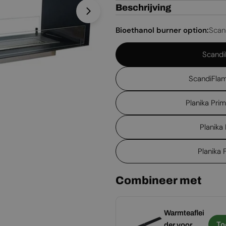
Beschrijving
Open media 1 in een venster
Bioethanol burner option:
Scan
Scandi
ScandiFlam
Planika Pri
Planika
Planika
Combineer met
Eenzijdig
Warmteaflei
Toevoegen
To
volledig glas
der voor