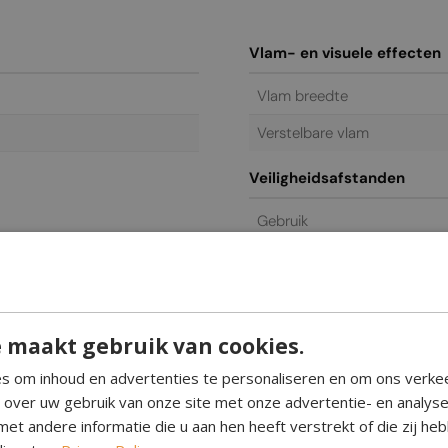
Vlam- en visuele effecten
Vlam breedte
Verstelbare vlam
Veiligheidsafstanden
Gebruik
t
Elektrisch
Stroomvereisten
 maakt gebruik van cookies.
Bediening en functies
s om inhoud en advertenties te personaliseren en om ons verke
Afstandsbediening
e over uw gebruik van onze site met onze advertentie- en analys
et andere informatie die u aan hen heeft verstrekt of die zij h
Bediening