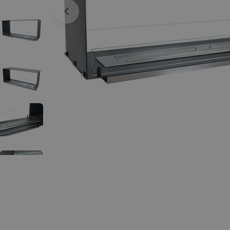
Open media 0 in een venster
Außenrahm
Toevoegen
en mit