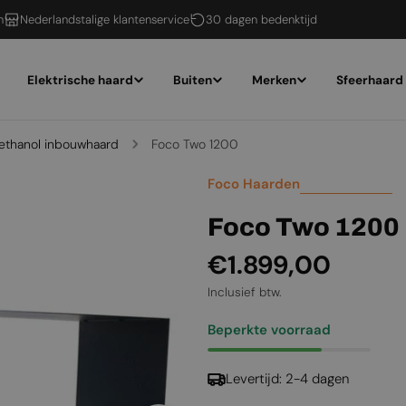
n
Nederlandstalige klantenservice
30 dagen bedenktijd
Elektrische haard
Buiten
Merken
Sfeerhaard
-ethanol inbouwhaard
Foco Two 1200
Foco Haarden
Foco Two 1200
Normale
€1.899,00
prijs
Inclusief btw.
Beperkte voorraad
Levertijd: 2-4 dagen