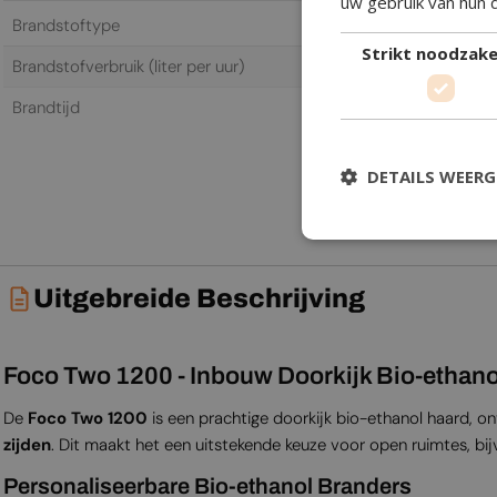
uw gebruik van hun 
Brandstoftype
Bio-ethano
Strikt noodzakel
Brandstofverbruik (liter per uur)
0,72 L/h
Brandtijd
6,0 h
DETAILS WEER
Uitgebreide Beschrijving
Foco Two 1200 - Inbouw Doorkijk Bio-ethano
De
Foco Two 1200
is een prachtige doorkijk bio-ethanol haard, 
zijden
. Dit maakt het een uitstekende keuze voor open ruimtes, bij
Personaliseerbare Bio-ethanol Branders