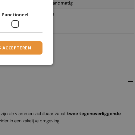
Handmatig
DANISH
Ja
Functioneel
DUTCH
ESTONIAN
FINNISH
2
FRENCH
S ACCEPTEREN
GERMAN
GREEK
HUNGARIAN
IRISH
ICELANDIC
ITALIAN
 zijn de vlammen zichtbaar vanaf
twee tegenoverliggende
LATVIAN
ider in een zakelijke omgeving.
LITHUANIAN