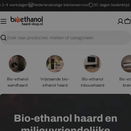
Ga
werkdagen
Nederlandstalige klantenservice
30 dagen bedenktijd
naar
inhoud
W
Zoeken
Bio-ethanol
Vrijstaande bio-
Bio-ethanol
Bio-et
wandhaard
ethanol haard
inbouwhaard
bran
Bio-ethanol haard en
milieuvriendelijke