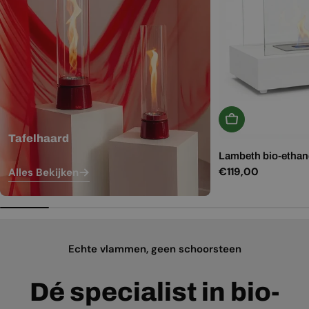
In Winkelwagen
Tafelhaard
Lambeth bio-ethano
Normale
€119,00
Alles Bekijken
prijs
Echte vlammen, geen schoorsteen
Dé specialist in bio-