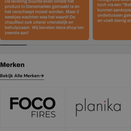
De levering duurde even omdat het
toch via een "Be
product in Denemarken gemaakt is en
kunnen aankopen
het verscheept moest worden. Maar 2
ondertussen gelev
weekjes wachten was het waard! De
en voelt stevig e
chauffeur ook uiterst vriendelijk en
behulpzaam. Wij bevelen deze shop ten
zeerste aan!
Merken
Bekijk Alle Merken