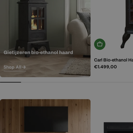
In Winkelwagen
Gietijzeren bio-ethanol haard
Carl Bio-ethanol H
Normale
€1.499,00
Shop All
prijs