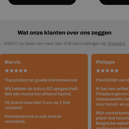
Wat onze klanten over ons zeggen
4,6/5,0 op basis van meer dan 508 beoordelingen op
Trustpilot
Marvin
Philippe
Top product en goede klantenservice
Flexibiliteit van
Wij hebben de Aduro B2 aangeschaft.
Ik had een artike
Wat een mooie bio-ethanol kachel.
Fireplace gevond
interesseerde (e
Hij brand meer dan 3 uur op 1 liter
voor brood- en p
vloeistof.
Mijn contactpers
Klantenservice is ook snel en
plank niet besch
vriendelijk.
Belgische websho
nodige zou doen z