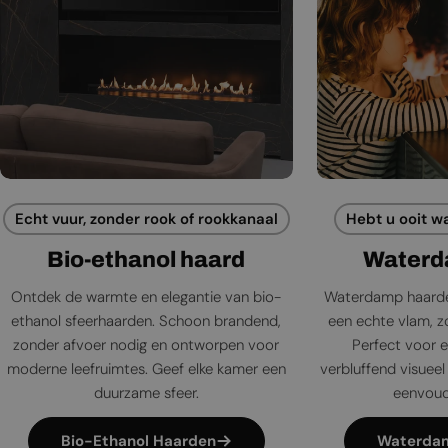
Echt vuur, zonder rook of rookkanaal
Hebt u ooit w
Bio-ethanol haard
Waterd
Ontdek de warmte en elegantie van bio-
Waterdamp haarde
ethanol sfeerhaarden. Schoon brandend,
een echte vlam, zo
zonder afvoer nodig en ontworpen voor
Perfect voor e
moderne leefruimtes. Geef elke kamer een
verbluffend visueel 
duurzame sfeer.
eenvoudi
Bio-Ethanol Haarden
Waterda