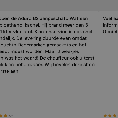
bben de Aduro B2 aangeschaft. Wat een
Veel a
bioethanol kachel. Hij brand meer dan 3
inform
1 liter vloeistof. Klantenservice is ook snel
Genie
endelijk. De levering duurde even omdat
oduct in Denemarken gemaakt is en het
eept moest worden. Maar 2 weekjes
n was het waard! De chauffeur ook uiterst
elijk en behulpzaam. Wij bevelen deze shop
rste aan!
5/5