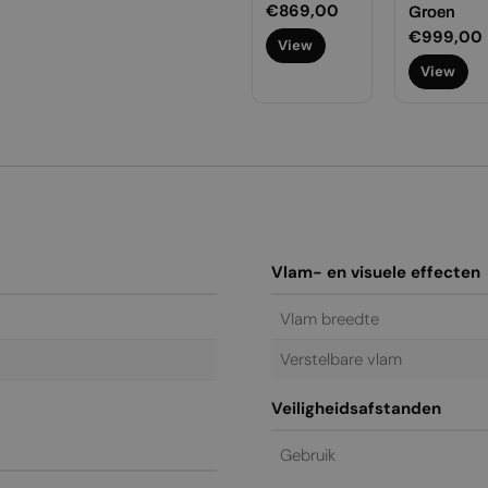
ormale
999,00
Normale
€999,00
Normale
€869,00
Groen
ijs
prijs
prijs
Normale
€999,00
View
View
View
prijs
View
Vlam- en visuele effecten
Vlam breedte
Verstelbare vlam
Veiligheidsafstanden
Gebruik