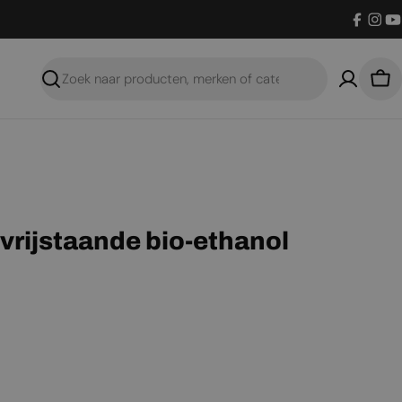
Facebo
Inst
Y
Zoeken
Win
 vrijstaande bio-ethanol