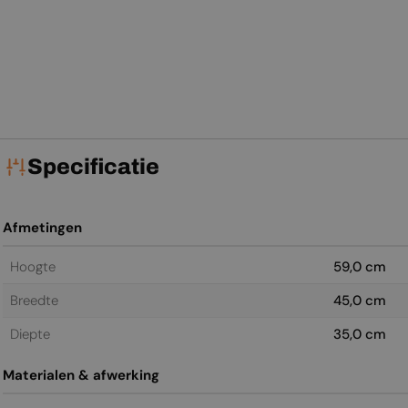
Normale
€999,00
Normale
€999,00
Normale
€999,00
N
€
prijs
prijs
prijs
pr
View
View
View
Specificatie
Afmetingen
Hoogte
59,0 cm
Breedte
45,0 cm
Diepte
35,0 cm
Materialen & afwerking