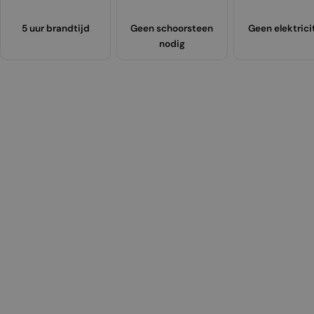
5 uur brandtijd
Geen schoorsteen
Geen elektrici
nodig
Honolulu –
Honolulu –
Honolulu –
Ho
Blauw
Roze
Geel
Gr