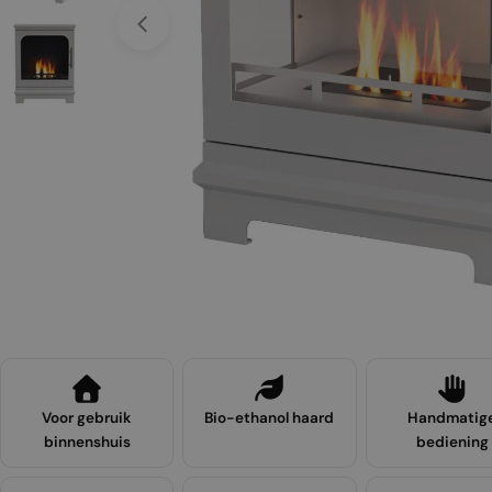
Open media 0 in een venster
Microvezeld
Toevoegen
oekje
Normale
€9,00
prijs
Voor gebruik
Bio-ethanol haard
Handmatig
binnenshuis
bediening