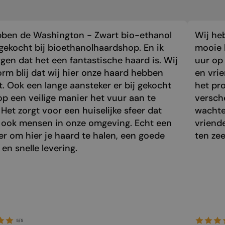
bben de Washington - Zwart bio-ethanol
Wij he
gekocht bij bioethanolhaardshop. En ik
mooie 
gen dat het een fantastische haard is. Wij
uur op 
orm blij dat wij hier onze haard hebben
en vri
. Ook een lange aansteker er bij gekocht
het pr
p een veilige manier het vuur aan te
versch
 Het zorgt voor een huiselijke sfeer dat
wachte
 ook mensen in onze omgeving. Echt een
vriend
r om hier je haard te halen, een goede
ten zee
 en snelle levering.
5/5