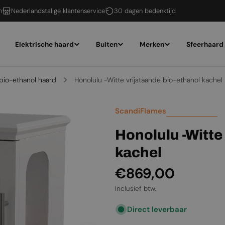
n
Nederlandstalige klantenservice
30 dagen bedenktijd
Elektrische haard
Buiten
Merken
Sfeerhaard
bio-ethanol haard
Honolulu -Witte vrijstaande bio-ethanol kachel
ScandiFlames
Honolulu -Witte
kachel
Normale
€869,00
prijs
Inclusief btw.
Direct leverbaar