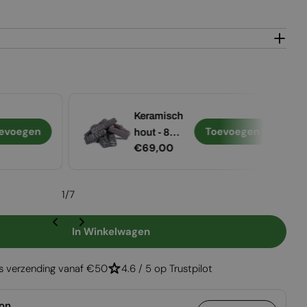
Open media 2 in
Keramisch
evoegen
Toevoegen
hout - 8
Normale
€69,00
stuks
prijs
1
/
7
In Winkelwagen
Honolulu -Witte Vrijstaande Bio-Ethanol Kachel
gen Voor Honolulu -Witte Vrijstaande Bio-Ethanol 
is verzending vanaf €50
4.6 / 5 op Trustpilot
ion