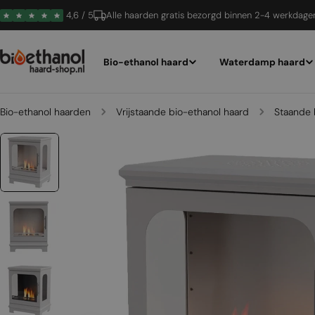
Ga
4,6 / 5
Alle haarden gratis bezorgd binnen 2-4 werkdage
naar
inhoud
Bio-ethanol haard
Waterdamp haard
Bio-ethanol haarden
Vrijstaande bio-ethanol haard
Staande 