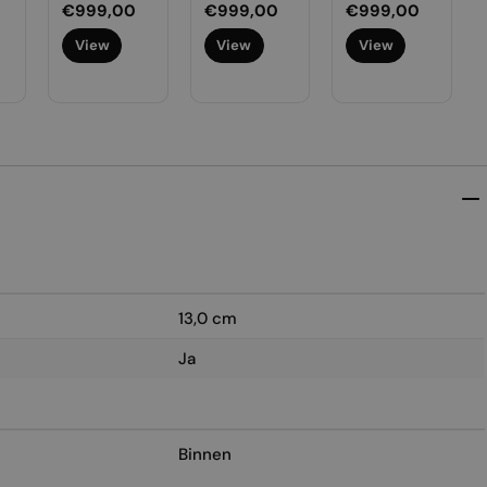
Normale
€999,00
Normale
€999,00
Normale
€999,00
prijs
prijs
prijs
View
View
View
13,0 cm
Ja
Binnen