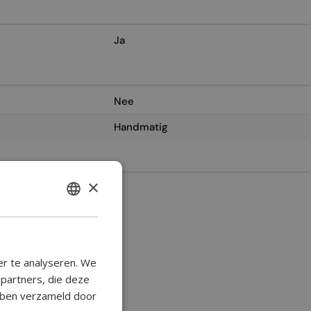
Ja
Nee
Handmatig
×
2
ENGLISH
BULGARIAN
CROATIAN
er te analyseren. We
CATALAN
epartners, die deze
ebben verzameld door
CZECH