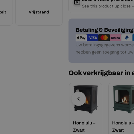
See this product up close -
teit
Vrijstaand
Betaalmethoden
Betaling & Beveiliging
Uw betalingsgegevens worden 
hebben geen toegang tot uw 
Ook verkrijgbaar in
nolulu –
Honolulu –
Honolulu –
Honolulu 
ijs Beige
Oesterwit
Zwart
Zwart