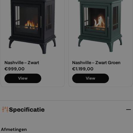
Nashville – Zwart
Nashville – Zwart Groen
Normale
€999,00
Normale
€1.199,00
prijs
prijs
View
View
Specificatie
Afmetingen