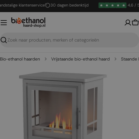
Ga
talige klantenservice
30 dagen bedenktijd
4,6 / 5
naar
inhoud
W
Zoeken
Bio-ethanol haarden
Vrijstaande bio-ethanol haard
Staande 
Open media 0 in een venster
Open me