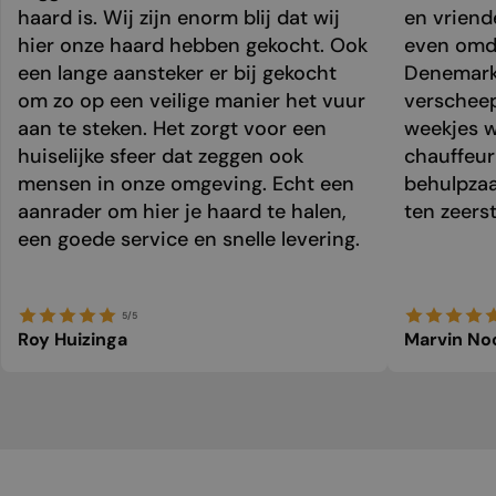
haard is. Wij zijn enorm blij dat wij
en vriend
hier onze haard hebben gekocht. Ook
even omda
een lange aansteker er bij gekocht
Denemark
om zo op een veilige manier het vuur
verschee
aan te steken. Het zorgt voor een
weekjes 
huiselijke sfeer dat zeggen ook
chauffeur 
mensen in onze omgeving. Echt een
behulpzaa
aanrader om hier je haard te halen,
ten zeers
een goede service en snelle levering.
5/5
Roy Huizinga
Marvin No