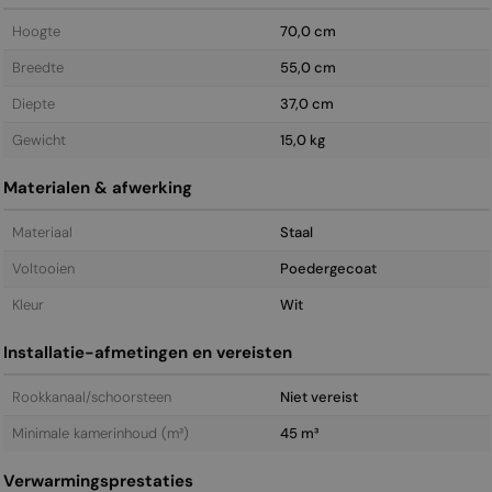
Hoogte
70,0 cm
Breedte
55,0 cm
Diepte
37,0 cm
Gewicht
15,0 kg
Materialen & afwerking
Materiaal
Staal
Voltooien
Poedergecoat
Kleur
Wit
Installatie-afmetingen en vereisten
Rookkanaal/schoorsteen
Niet vereist
Minimale kamerinhoud (m³)
45 m³
Verwarmingsprestaties