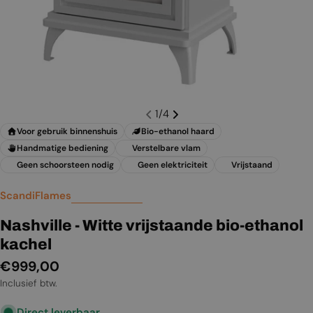
1
/
4
Voor gebruik binnenshuis
Bio-ethanol haard
Handmatige bediening
Verstelbare vlam
Geen schoorsteen nodig
Geen elektriciteit
Vrijstaand
ScandiFlames
Nashville - Witte vrijstaande bio-ethanol
kachel
Normale
€999,00
prijs
Inclusief btw.
Direct leverbaar