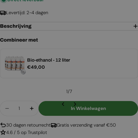
Levertijd: 2-4 dagen
Beschrijving
Combineer met
Bio-ethanol - 12 liter
Normale
€49,00
prijs
1
/
7
Aantal
In Winkelwagen
Aantal Verlagen Voor Nashville - Witte Vrijstaa
Aantal Verhogen Voor Nashville - Witte
30 dagen retourrecht
Gratis verzending vanaf €50
4.6 / 5 op Trustpilot