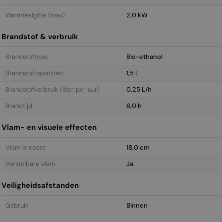
Warmteafgifte (max)
2,0 kW
Brandstof & verbruik
Brandstoftype
Bio-ethanol
Brandstofcapaciteit
1,5 L
Brandstofverbruik (liter per uur)
0,25 L/h
Brandtijd
6,0 h
Vlam- en visuele effecten
Vlam breedte
18,0 cm
Verstelbare vlam
Ja
Veiligheidsafstanden
Gebruik
Binnen