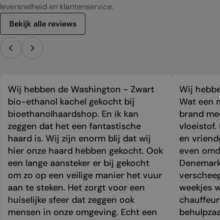
leversnelheid en klantenservice.
Bekijk alle reviews
Wij hebben de Washington - Zwart
Wij hebbe
bio-ethanol kachel gekocht bij
Wat een m
bioethanolhaardshop. En ik kan
brand mee
zeggen dat het een fantastische
vloeistof.
haard is. Wij zijn enorm blij dat wij
en vriend
hier onze haard hebben gekocht. Ook
even omda
een lange aansteker er bij gekocht
Denemark
om zo op een veilige manier het vuur
verschee
aan te steken. Het zorgt voor een
weekjes 
huiselijke sfeer dat zeggen ook
chauffeur 
mensen in onze omgeving. Echt een
behulpzaa