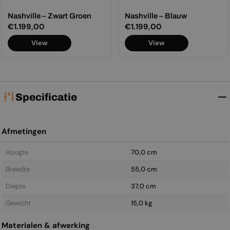
Nashville – Zwart Groen
Nashville – Blauw
Normale
€1.199,00
Normale
€1.199,00
prijs
prijs
View
View
Specificatie
Afmetingen
Hoogte
70,0 cm
Breedte
55,0 cm
Diepte
37,0 cm
Gewicht
15,0 kg
Materialen & afwerking