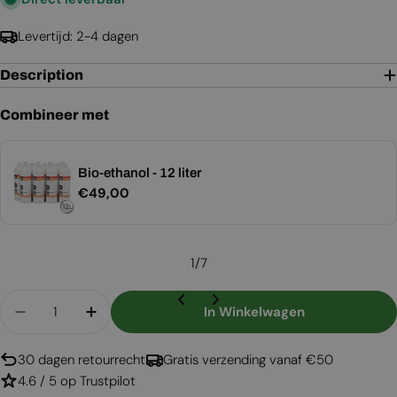
Levertijd: 2-4 dagen
Description
Combineer met
Bio-ethanol - 12 liter
Normale
€49,00
prijs
1
/
7
Aantal
In Winkelwagen
Aantal Verlagen Voor Nashville - Zwarte Vrista
Aantal Verhogen Voor Nashville - Zwar
30 dagen retourrecht
Gratis verzending vanaf €50
4.6 / 5 op Trustpilot