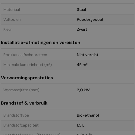
Materiaal
Staal
Voltooien
Poedergecoat
Kleur
Zwart
Installatie-afmetingen en vereisten
Rookkanaal/schoorsteen
Niet vereist
Minimale kamerinhoud (m³)
45 m³
Verwarmingsprestaties
Warmteafgifte (max)
2,0 kW
Brandstof & verbruik
Brandstoftype
Bio-ethanol
Brandstofcapaciteit
1,5 L