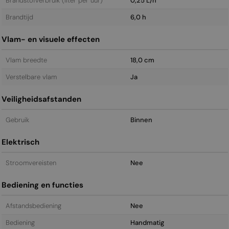
Brandstofverbruik (liter per uur)
0,25 L/h
Brandtijd
6,0 h
Vlam- en visuele effecten
Vlam breedte
18,0 cm
Verstelbare vlam
Ja
Veiligheidsafstanden
Gebruik
Binnen
Elektrisch
Stroomvereisten
Nee
Bediening en functies
Afstandsbediening
Nee
Bediening
Handmatig