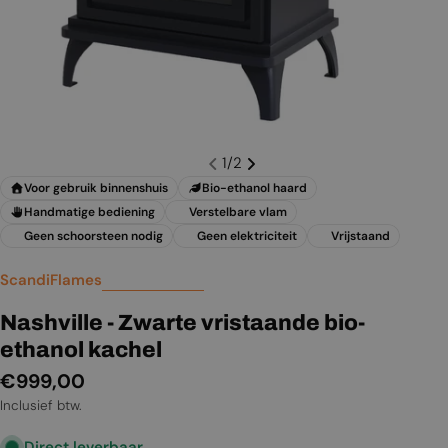
1
/
2
Voor gebruik binnenshuis
Bio-ethanol haard
Handmatige bediening
Verstelbare vlam
Geen schoorsteen nodig
Geen elektriciteit
Vrijstaand
ScandiFlames
Nashville - Zwarte vristaande bio-
ethanol kachel
Normale
€999,00
prijs
Inclusief btw.
Direct leverbaar