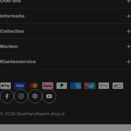
Over ons
Informatie
Collecties
Merken
Klantenservice
Betaalmethoden
Facebook
Instagram
Pinterest
YouTube
© 2026
Bioethanolhaard-shop.nl
.