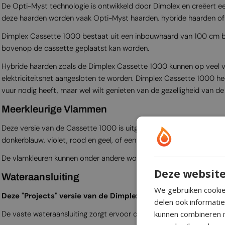
De Opti-Myst technologie is ontwikkeld door Dimplex en creëert 
deze haarden worden vaak Opti-Myst haarden, hybride haarden 
Dimplex Cassette 1000 bestaat uit een inbouwhaard van 100 cm br
bovenop de cassette geplaatst kan worden.
Hybride haarden zoals de Dimplex Cassette 1000 kunnen op veel ve
elektriciteitsnet aangesloten te worden. Dimplex Cassette 1000 
vuur nodig heeft, maar wel wilt genieten van de gezelligheid van d
Meer­kleurige Vlammen
Deze versie van de Cassette 1000 is uitgerust met meerkleurige L
donkerblauw, violet, rood en geel, of een combinatie daarvan.
Maar 
De vlamkleuren kunnen onder andere worden aangepast met een ap
Deze website
Wateraansluiting
We gebruiken cookie
Deze "Projects" versie van de Dimplex Optimyst Cassette 100
delen ook informati
De vaste wateraansluiting zorgt ervoor dat de Cassette 1000 automa
kunnen combineren m