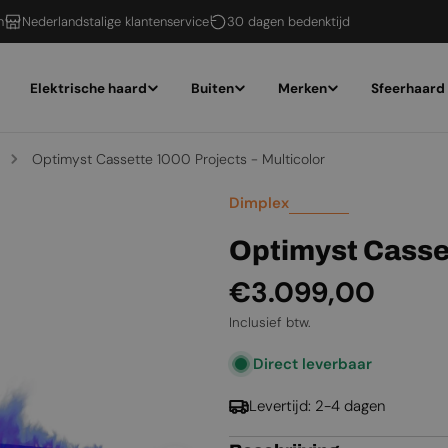
n
Nederlandstalige klantenservice
30 dagen bedenktijd
Elektrische haard
Buiten
Merken
Sfeerhaard
Optimyst Cassette 1000 Projects - Multicolor
Dimplex
Optimyst Casset
Normale
€3.099,00
prijs
Inclusief btw.
Direct leverbaar
Levertijd: 2-4 dagen