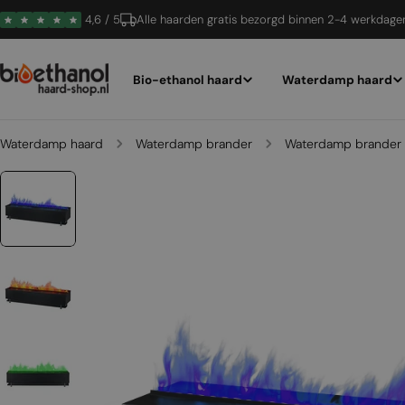
Ga
4,6 / 5
Alle haarden gratis bezorgd binnen 2-4 werkdage
naar
inhoud
Bio-ethanol haard
Waterdamp haard
Waterdamp haard
Waterdamp brander
Waterdamp brander