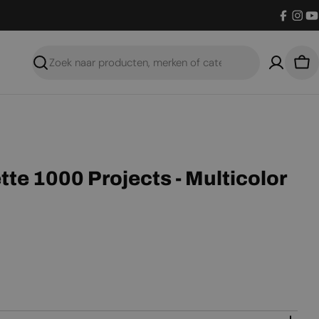
Facebo
Inst
Y
Zoeken
Win
te 1000 Projects - Multicolor