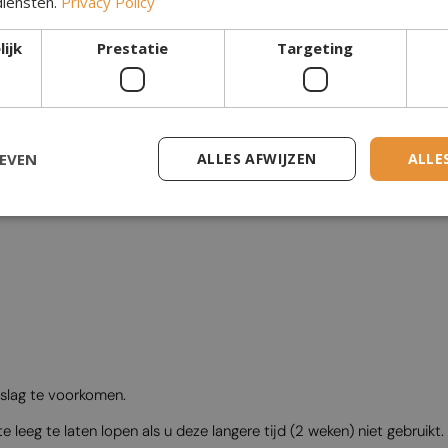
diensten.
Privacy Policy
ijk
Prestatie
Targeting
GEVEN
ALLES AFWIJZEN
ALLE
nslag te voorkomen.
 leeg te laten lopen als u deze langere tijd (2 weken) niet gebruikt.