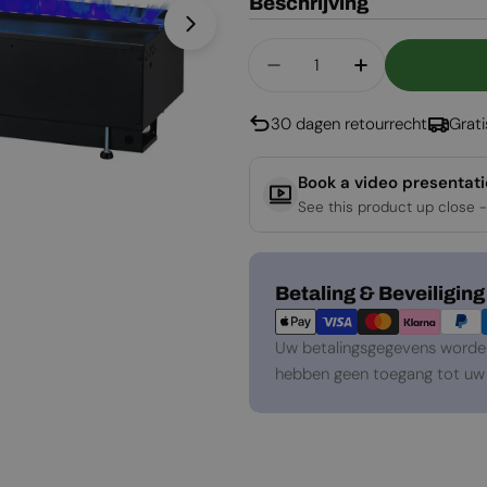
Beschrijving
Open media 1 in een venster
Aantal
Aantal Verlagen Voor 
Aantal Verho
30 dagen retourrecht
Grat
Book a video presentat
See this product up close -
Betaalmethoden
Betaling & Beveiliging
Uw betalingsgegevens worden 
hebben geen toegang tot uw 