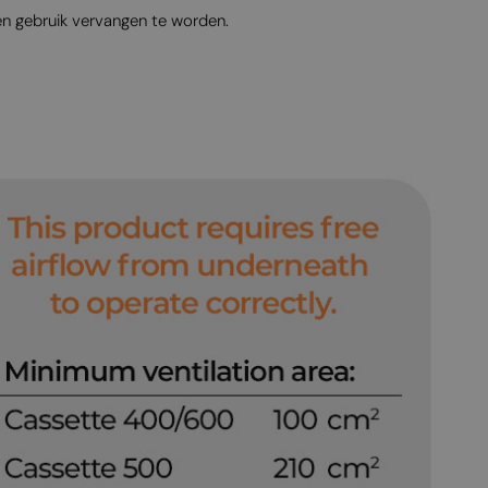
MALTESE
en gebruik vervangen te worden.
NORWEGIAN
POLISH
PORTUGUESE
ROMANIAN
RUSSIAN
SERBIAN
SLOVAK
SLOVENIAN
SPANISH
SWEDISH
TURKISH
UKRAINIAN