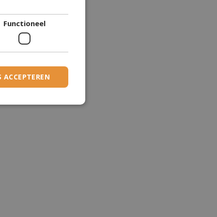
DANISH
Functioneel
DUTCH
ESTONIAN
FINNISH
FRENCH
S ACCEPTEREN
GERMAN
GREEK
HUNGARIAN
IRISH
ICELANDIC
ITALIAN
LATVIAN
LITHUANIAN