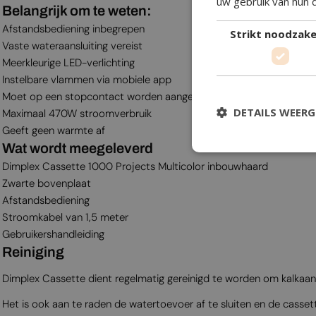
uw gebruik van hun 
Belangrijk om te weten:
Afstandsbediening inbegrepen
Strikt noodzakel
Vaste wateraansluiting vereist
Meerkleurige LED-verlichting
Instelbare vlammen via mobiele app
Moet op een stopcontact worden aangesloten
DETAILS WEER
Maximaal 470W stroomverbruik
Geeft geen warmte af
Wat wordt meegeleverd
Dimplex Cassette 1000 Projects Multicolor inbouwhaard
Zwarte bovenplaat
Afstandsbediening
Stroomkabel van 1,5 meter
Gebruikershandleiding
Reiniging
Dimplex Cassette dient regelmatig gereinigd te worden om kalkaa
Het is ook aan te raden de watertoevoer af te sluiten en de cassette