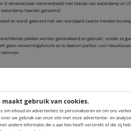
een 3-dimensionaal vlammenbeeld met behulp van waterdamp en LED-
of waterdamp haarden genoemd.
eed en wordt geleverd met een standaard zwarte metalen bovenplaa
rschillende plekken worden geïnstalleerd en gebruikt, omdat ze ge
heeft geen verwarmingsfunctie en is daarom perfect voor nieuwbou
e vlammen.
ED-verlichting, waardoor de vlammen van kleur kunnen veranderen. 
slechts één kleur tegelijk.
p op uw telefoon, zodat u de vlamkleuren kunt afstemmen op uw i
 maakt gebruik van cookies.
s om inhoud en advertenties te personaliseren en om ons verke
0 Multicolor vereist een vaste wateraansluiting.
e over uw gebruik van onze site met onze advertentie- en analys
tisch water bijvult wanneer de haard dit nodig heeft. Zo hoeft u n
et andere informatie die u aan hen heeft verstrekt of die zij h