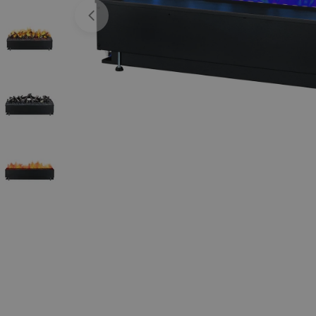
Open media 0 in een venster