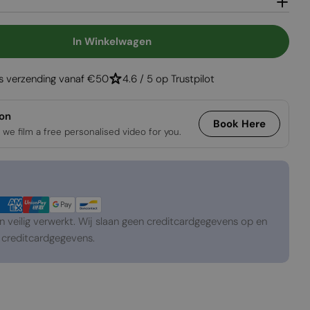
Open media 2 in
In Winkelwagen
Optimyst Cassette 1000 Projects - Multicolor
gen Voor Optimyst Cassette 1000 Projects - Multic
is verzending vanaf €50
4.6 / 5 op Trustpilot
ion
Book Here
 we film a free personalised video for you.
veilig verwerkt. Wij slaan geen creditcardgegevens op en
creditcardgegevens.