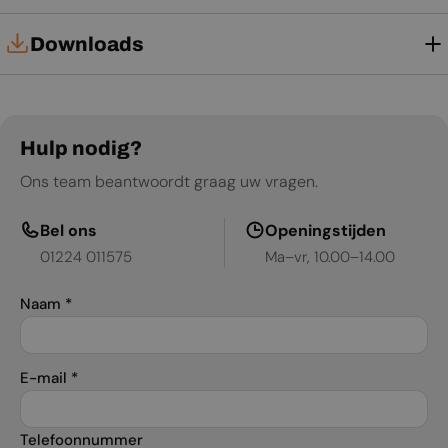
Downloads
Technische kaart
Installatiehandleiding
Hulp nodig?
Ons team beantwoordt graag uw vragen.
Gebruikershandleiding
Productblad
Bel ons
Openingstijden
01224 011575
Ma–vr, 10.00–14.00
Naam
*
E-mail
*
Telefoonnummer