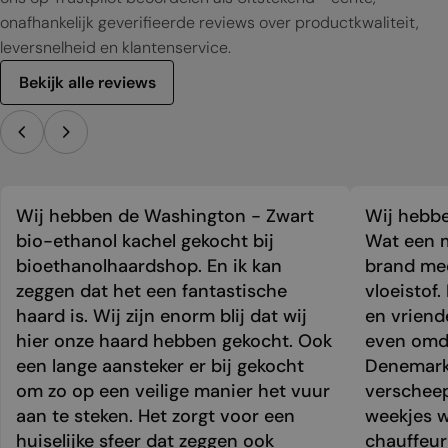
onafhankelijk geverifieerde reviews over productkwaliteit,
leversnelheid en klantenservice.
Bekijk alle reviews
Wij hebben de Washington - Zwart
Wij hebbe
bio-ethanol kachel gekocht bij
Wat een m
bioethanolhaardshop. En ik kan
brand mee
zeggen dat het een fantastische
vloeistof.
haard is. Wij zijn enorm blij dat wij
en vriend
hier onze haard hebben gekocht. Ook
even omda
een lange aansteker er bij gekocht
Denemark
om zo op een veilige manier het vuur
verschee
aan te steken. Het zorgt voor een
weekjes 
huiselijke sfeer dat zeggen ook
chauffeur 