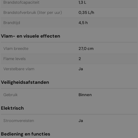
Brandstofcapaciteit
1,3 L
Brandstofverbruik (liter per uur)
0,35 L/h
Brandtijd
4,5 h
Vlam- en visuele effecten
Vlam breedte
27,0 cm
Flame levels
2
Verstelbare vlam
Ja
Veiligheidsafstanden
Gebruik
Binnen
Elektrisch
Stroomvereisten
Ja
Bediening en functies