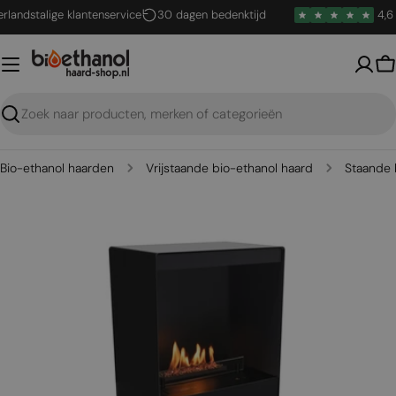
Ga
ndstalige klantenservice
30 dagen bedenktijd
4,6 / 5
naar
inhoud
W
Zoeken
Bio-ethanol haarden
Vrijstaande bio-ethanol haard
Staande 
Open media 0 in een venster