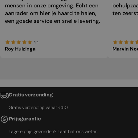
mensen in onze omgeving. Echt een
behulpzaa
aanrader om hier je haard te halen,
ten zeers
een goede service en snelle levering.
5/5
Roy Huizinga
Marvin No
Gratis verzending
Gratis verzending vanaf €50
Prijsgarantie
Lagere prijs gevonden? Laat het ons weten.