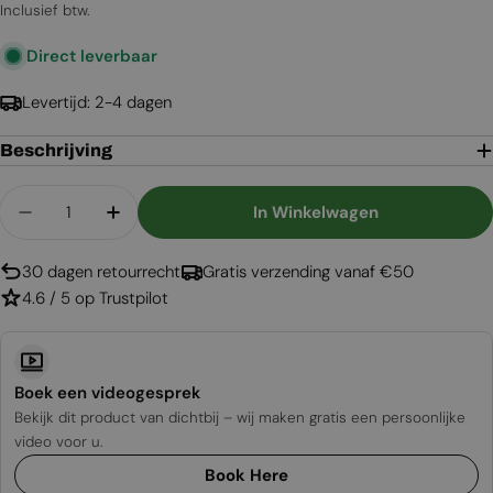
prijs
Inclusief btw.
Direct leverbaar
Levertijd: 2-4 dagen
Beschrijving
Aantal
In Winkelwagen
Aantal Verlagen Voor Planika Senso Bio-Ethanol
Aantal Verhogen Voor Planika Senso Bi
30 dagen retourrecht
Gratis verzending vanaf €50
4.6 / 5 op Trustpilot
Boek een videogesprek
Bekijk dit product van dichtbij – wij maken gratis een persoonlijke
video voor u.
Book Here