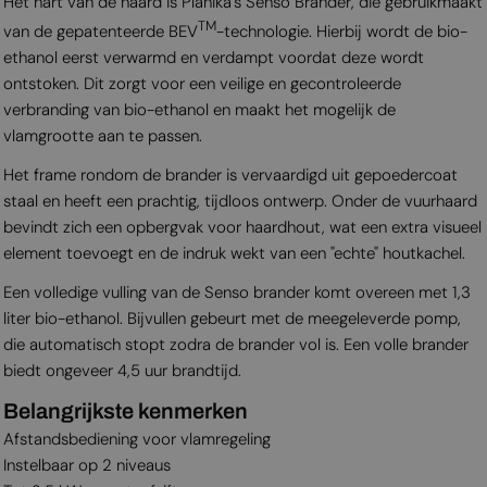
Het hart van de haard is Planika's Senso Brander, die gebruikmaakt
TM
van de gepatenteerde BEV
-technologie. Hierbij wordt de bio-
ethanol eerst verwarmd en verdampt voordat deze wordt
ontstoken. Dit zorgt voor een veilige en gecontroleerde
verbranding van bio-ethanol en maakt het mogelijk de
vlamgrootte aan te passen.
Het frame rondom de brander is vervaardigd uit gepoedercoat
staal en heeft een prachtig, tijdloos ontwerp. Onder de vuurhaard
bevindt zich een opbergvak voor haardhout, wat een extra visueel
element toevoegt en de indruk wekt van een "echte" houtkachel.
Een volledige vulling van de Senso brander komt overeen met 1,3
liter bio-ethanol. Bijvullen gebeurt met de meegeleverde pomp,
die automatisch stopt zodra de brander vol is. Een volle brander
biedt ongeveer 4,5 uur brandtijd.
Belangrijkste kenmerken
Afstandsbediening voor vlamregeling
Instelbaar op 2 niveaus