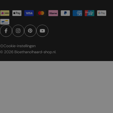
Betaalmethoden
Facebook
Instagram
Pinterest
YouTube
Cookie-instellingen
© 2026
Bioethanolhaard-shop.nl
.