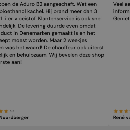
bben de Aduro B2 aangeschaft. Wat een
Veel a
bioethanol kachel. Hij brand meer dan 3
inform
1 liter vloeistof. Klantenservice is ook snel
Genie
endelijk. De levering duurde even omdat
oduct in Denemarken gemaakt is en het
eept moest worden. Maar 2 weekjes
n was het waard! De chauffeur ook uiterst
elijk en behulpzaam. Wij bevelen deze shop
rste aan!
5/5
 Noordberger
René v