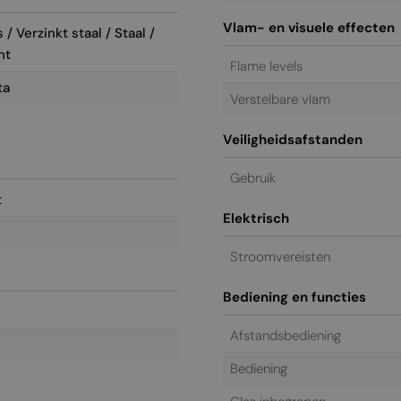
Vlam- en visuele effecten
/ Verzinkt staal / Staal /
nt
Flame levels
ta
Verstelbare vlam
Veiligheidsafstanden
Gebruik
t
Elektrisch
Stroomvereisten
Bediening en functies
Afstandsbediening
Bediening