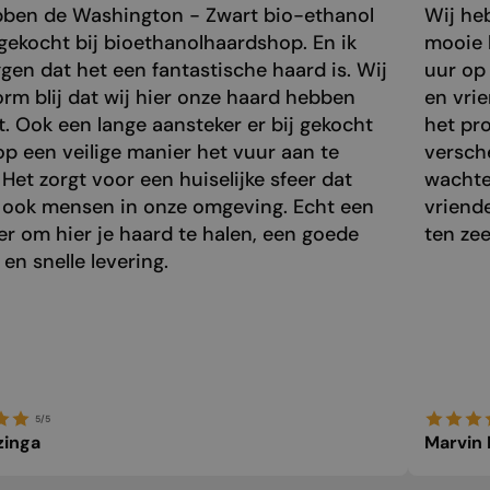
bben de Washington - Zwart bio-ethanol
Wij he
gekocht bij bioethanolhaardshop. En ik
mooie 
gen dat het een fantastische haard is. Wij
uur op 
orm blij dat wij hier onze haard hebben
en vri
. Ook een lange aansteker er bij gekocht
het pr
p een veilige manier het vuur aan te
versch
 Het zorgt voor een huiselijke sfeer dat
wachte
 ook mensen in onze omgeving. Echt een
vriend
r om hier je haard te halen, een goede
ten zee
 en snelle levering.
5/5
zinga
Marvin