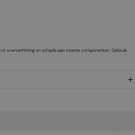
MALTESE
NORWEGIAN
POLISH
PORTUGUESE
ROMANIAN
n tot oververhitting en schade aan interne componenten. Gebruik
RUSSIAN
SERBIAN
SLOVAK
SLOVENIAN
SPANISH
SWEDISH
TURKISH
UKRAINIAN