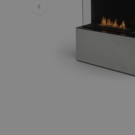
Open media 0 in een venster