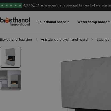
Ga
4,6 / 5
Alle haarden gratis bezorgd binnen 2-4 werkdage
naar
inhoud
Bio-ethanol haard
Waterdamp haard
Bio-ethanol haarden
Vrijstaande bio-ethanol haard
Staande 