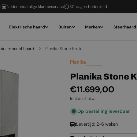
n
Nederlandstalige klantenservice
30 dagen bedenktijd
Elektrische haard
Buiten
Merken
Sfeerhaard
bio-ethanol haard
Planika Stone Kreta
Planika
Planika Stone K
Normale
€11.699,00
prijs
Inclusief btw.
Op bestelling leverbaar
Levertijd: 2-6 weken