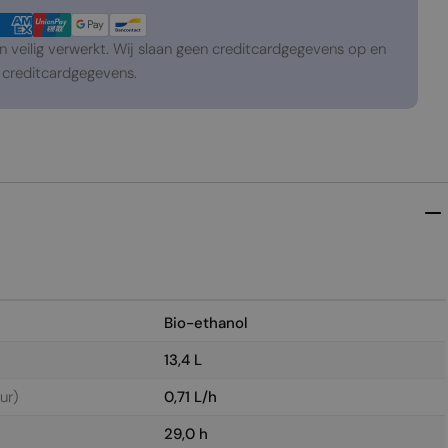
veilig verwerkt. Wij slaan geen creditcardgegevens op en
creditcardgegevens.
Bio-ethanol
13,4 L
ur)
0,71 L/h
29,0 h