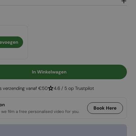
evoegen
In Winkelwagen
Planika Stone Kreta
gen Voor Planika Stone Kreta
is verzending vanaf €50
4.6 / 5 op Trustpilot
ion
Book Here
 we film a free personalised video for you.