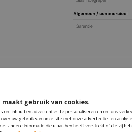
Glas inbegrepen
Algemeen / commercieel
Garantie
 haard met BEV-technologie
Fires, een van de toonaangevende fabrikanten van automatische bio-
 maakt gebruik van cookies.
n de Stone Core behoren.
s om inhoud en advertenties te personaliseren en om ons verke
kton-platen met een marmeren afwerking.
e over uw gebruik van onze site met onze advertentie- en analys
et andere informatie die u aan hen heeft verstrekt of die zij h
le zijden zijn volledig afgesloten met glas. Hierdoor is er geen dir