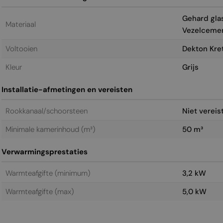
Gehard glas 
Materiaal
Vezelceme
Voltooien
Dekton Kre
Kleur
Grijs
Installatie-afmetingen en vereisten
Rookkanaal/schoorsteen
Niet vereis
Minimale kamerinhoud (m³)
50 m³
Verwarmingsprestaties
Warmteafgifte (minimum)
3,2 kW
Warmteafgifte (max)
5,0 kW