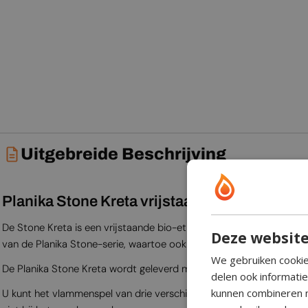
Uitgebreide Beschrijving
Planika Stone Kreta vrijstaande bio-ethanol
De Stone Kreta is een vrijstaande bio-ethanol haard van Planika 
Deze website
van de Planika Stone-serie, waartoe ook de Stone Daze/Laurent e
We gebruiken cookie
De Planika Stone Kreta wordt geleverd met een omkasting van De
delen ook informati
kunnen combineren m
U kunt het vlammenspel van drie verschillende zijden bewonderen; al