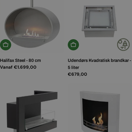
Kies Opties
In Winkelwagen
Halifax Steel - 80 cm
Udendørs Kvadratisk brandkar -
Normale
Vanaf €1.699,00
5 liter
prijs
Normale
€679,00
prijs