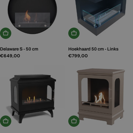
In Winkelwagen
In Winkelwagen
Delaware S - 50 cm
Hoekhaard 50 cm - Links
Normale
€649,00
Normale
€799,00
prijs
prijs
In Winkelwagen
In Winkelwagen