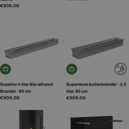
prijs
Normale
€939,00
prijs
In Winkelwagen
In Winkelwagen
Superior 4 liter Bio-ethanol
Superieure buitenbrander - 3,5
Brander - 80 cm
liter, 60 cm
Normale
€509,00
Normale
€509,00
prijs
prijs