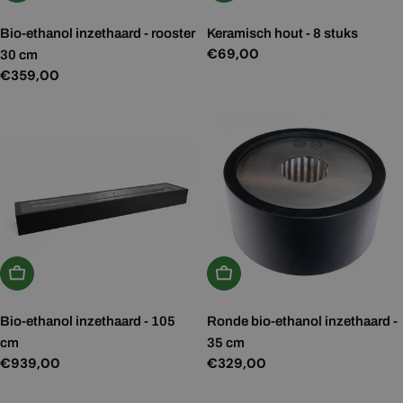
Bio-ethanol inzethaard - rooster
Keramisch hout - 8 stuks
Normale
€69,00
30 cm
prijs
Normale
€359,00
prijs
In Winkelwagen
In Winkelwagen
Bio-ethanol inzethaard - 105
Ronde bio-ethanol inzethaard -
cm
35 cm
Normale
€939,00
Normale
€329,00
prijs
prijs