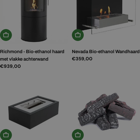
In Winkelwagen
In Winkelwagen
Richmond - Bio-ethanol haard
Nevada Bio-ethanol Wandhaard
Normale
€359,00
met vlakke achterwand
prijs
Normale
€939,00
prijs
In Winkelwagen
In Winkelwagen