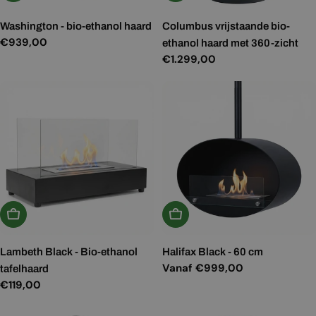
Washington - bio-ethanol haard
Columbus vrijstaande bio-
Normale
€939,00
ethanol haard met 360-zicht
prijs
Normale
€1.299,00
prijs
In Winkelwagen
Kies Opties
Lambeth Black - Bio-ethanol
Halifax Black - 60 cm
Normale
Vanaf €999,00
tafelhaard
prijs
Normale
€119,00
prijs