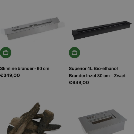
In Winkelwagen
In Winkelwagen
Slimline brander - 60 cm
Superior 4L Bio-ethanol
Normale
€349,00
Brander Inzet 80 cm – Zwart
prijs
Normale
€649,00
prijs