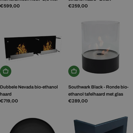
Normale
€599,00
Normale
€259,00
prijs
prijs
In Winkelwagen
In Winkelwagen
Dubbele Nevada bio-ethanol
Southwark Black - Ronde bio-
haard
ethanol tafelhaard met glas
Normale
€719,00
Normale
€289,00
prijs
prijs