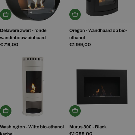
In Winkelwagen
In Winkelwagen
Delaware zwart - ronde
Oregon - Wandhaard op bio-
wandinbouw biohaard
ethanol
Normale
€719,00
Normale
€1.199,00
prijs
prijs
In Winkelwagen
In Winkelwagen
Washington - Witte bio-ethanol
Murus 800 - Black
Normale
€1.099,00
kachel