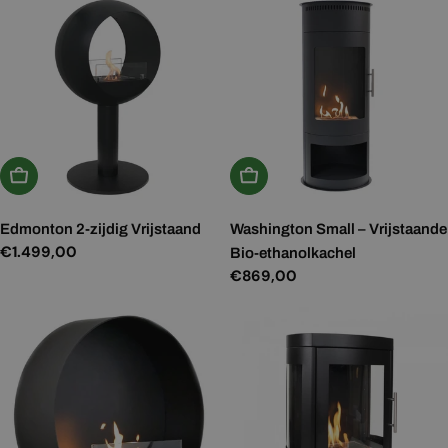
In Winkelwagen
In Winkelwagen
Edmonton 2-zijdig Vrijstaand
Washington Small – Vrijstaande
Normale
€1.499,00
Bio-ethanolkachel
prijs
Normale
€869,00
prijs