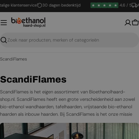
Ga
 klantenservice
30 dagen bedenktijd
4,6 / 5
Alle h
naar
inhoud
W
Zoeken
ScandiFlames
C
ScandiFlames
o
ScandiFlames is het eigen assortiment van Bioethanolhaard-
shop.nl. ScandiFlames heeft een grote verscheidenheid aan zowel
l
bio-ethanol wandhaarden, tafelhaarden, vrijstaande bio-ethanol
l
haarden als inbouw haarden. Bij ScandiFlames is het onze missie
om mooie en functionele haarden te creëren die de sfeer van elke
e
ruimte verbeteren en tegelijkertijd energie-efficiëntie en
c
verantwoordelijkheid voor het milieu bevorderen.