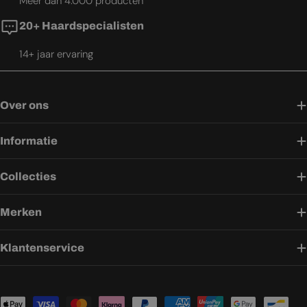
Meer dan 4.000 producten
20+ Haardspecialisten
14+ jaar ervaring
Over ons
Informatie
Collecties
Merken
Klantenservice
Betaalmethoden