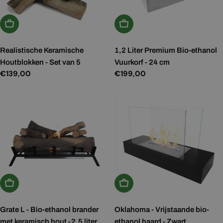
In Winkelwagen
In Winkelwagen
Realistische Keramische
1,2 Liter Premium Bio-ethanol
Houtblokken - Set van 5
Vuurkorf - 24 cm
Normale
€139,00
Normale
€199,00
prijs
prijs
In Winkelwagen
In Winkelwagen
Grate L - Bio-ethanol brander
Oklahoma - Vrijstaande bio-
met keramisch hout -2,5 liter
ethanol haard - Zwart