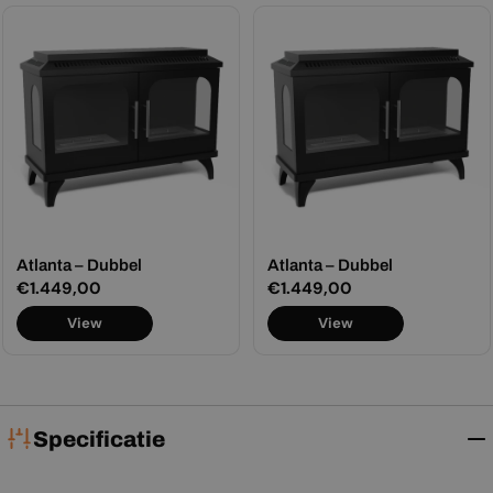
Atlanta – Dubbel
Atlanta – Dubbel
Normale
€1.449,00
Normale
€1.449,00
prijs
prijs
View
View
Specificatie