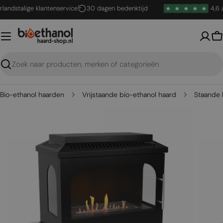
Ga
dstalige klantenservice
30 dagen bedenktijd
4,6 / 5
naar
inhoud
W
Zoeken
Bio-ethanol haarden
Vrijstaande bio-ethanol haard
Staande 
Open media 0 in een venster
Open me