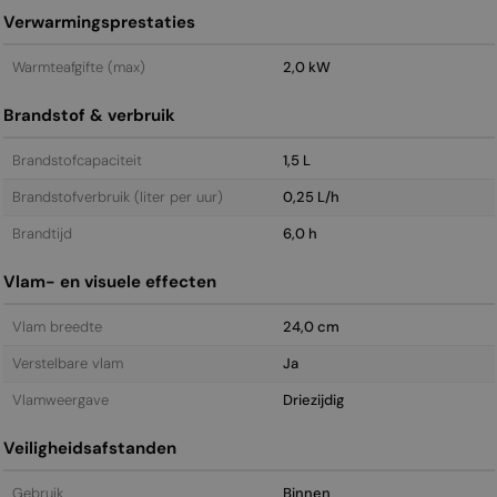
Verwarmingsprestaties
Warmteafgifte (max)
2,0 kW
Brandstof & verbruik
Brandstofcapaciteit
1,5 L
Brandstofverbruik (liter per uur)
0,25 L/h
Brandtijd
6,0 h
Vlam- en visuele effecten
Vlam breedte
24,0 cm
Verstelbare vlam
Ja
Vlamweergave
Driezijdig
Veiligheidsafstanden
Gebruik
Binnen