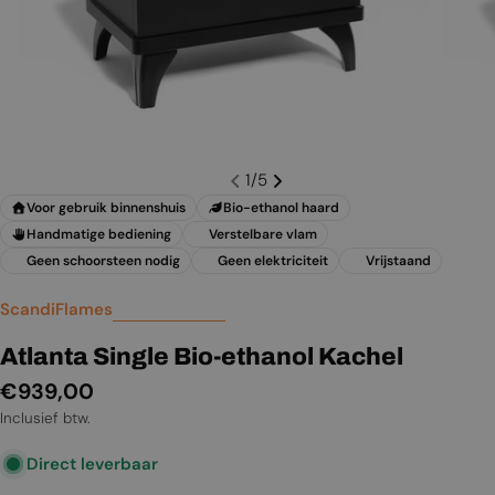
1
/
5
Voor gebruik binnenshuis
Bio-ethanol haard
Handmatige bediening
Verstelbare vlam
Geen schoorsteen nodig
Geen elektriciteit
Vrijstaand
ScandiFlames
Atlanta Single Bio-ethanol Kachel
Normale
€939,00
prijs
Inclusief btw.
Direct leverbaar