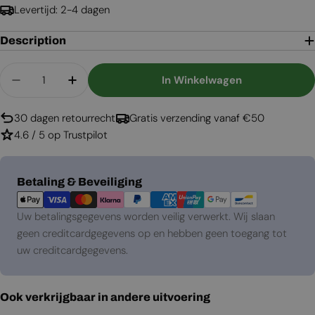
Levertijd: 2-4 dagen
Description
Aantal
In Winkelwagen
Aantal Verlagen Voor Atlanta Single Bio-Ethanol
Aantal Verhogen Voor Atlanta Single Bi
30 dagen retourrecht
Gratis verzending vanaf €50
4.6 / 5 op Trustpilot
Betaalmethoden
Betaling & Beveiliging
Uw betalingsgegevens worden veilig verwerkt. Wij slaan
geen creditcardgegevens op en hebben geen toegang tot
uw creditcardgegevens.
Ook verkrijgbaar in andere uitvoering