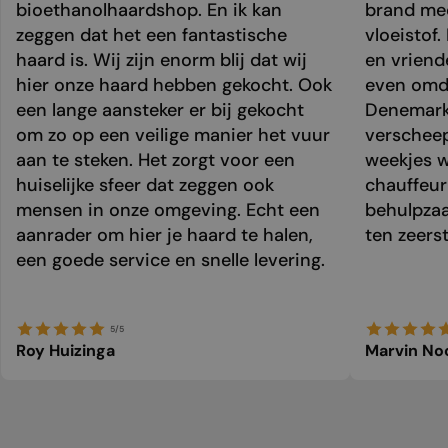
bioethanolhaardshop. En ik kan
brand mee
zeggen dat het een fantastische
vloeistof.
haard is. Wij zijn enorm blij dat wij
en vriend
hier onze haard hebben gekocht. Ook
even omda
een lange aansteker er bij gekocht
Denemark
om zo op een veilige manier het vuur
verschee
aan te steken. Het zorgt voor een
weekjes 
huiselijke sfeer dat zeggen ook
chauffeur 
mensen in onze omgeving. Echt een
behulpzaa
aanrader om hier je haard te halen,
ten zeers
een goede service en snelle levering.
5/5
Roy Huizinga
Marvin No