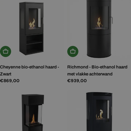
In Winkelwagen
In Winkelwagen
Cheyenne bio-ethanol haard -
Richmond - Bio-ethanol haard
Zwart
met vlakke achterwand
Normale
€869,00
Normale
€939,00
prijs
prijs