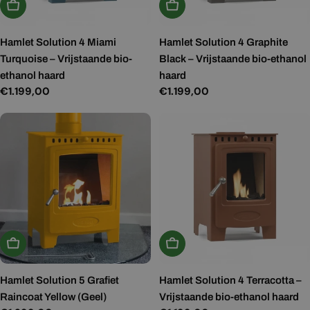
In Winkelwagen
In Winkelwagen
Hamlet Solution 4 Miami
Hamlet Solution 4 Graphite
Turquoise – Vrijstaande bio-
Black – Vrijstaande bio-ethanol
ethanol haard
haard
Normale
€1.199,00
Normale
€1.199,00
prijs
prijs
In Winkelwagen
In Winkelwagen
Hamlet Solution 5 Grafiet
Hamlet Solution 4 Terracotta –
Raincoat Yellow (Geel)
Vrijstaande bio-ethanol haard