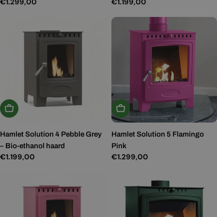
Normale
€1.299,00
Normale
€1.199,00
prijs
prijs
In Winkelwagen
In Winkelwagen
Hamlet Solution 4 Pebble Grey
Hamlet Solution 5 Flamingo
– Bio-ethanol haard
Pink
Normale
€1.199,00
Normale
€1.299,00
prijs
prijs