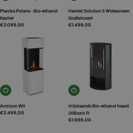
Planika Polaris - Bio-ethanol
Hamlet Solution 5 Widescreen
Kachel
Grafietzwart
Normale
€3.099,00
Normale
€1.499,00
prijs
prijs
In Winkelwagen
In Winkelwagen
Arcticon Wit
Vrijstaande Bio-ethanol haard
Normale
€2.499,00
20Bazic R
prijs
Normale
€1.699,00
prijs