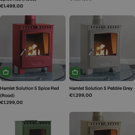
prijs
Normale
€1.499,00
prijs
In Winkelwagen
In Winkelwagen
Hamlet Solution 5 Spice Red
Hamlet Solution 5 Pebble Grey
Normale
€1.299,00
(Rood)
prijs
Normale
€1.299,00
prijs