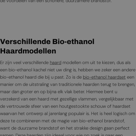
de voordelen van een schonere, duurzamere brandstof.
Verschillende Bio-ethanol
Haardmodellen
Er zijn veel verschillende
haard
modellen om uit te kiezen, dus als
een bio-ethanol kachel niet uw ding is, hebben we zeker een andere
bio-ethanol haard die bij u past. Zo is de
bio-ethanol haardset
een
manier om de uitstraling van traditionele haarden terug te brengen,
maar dan groter en op bijna elk vlak beter. Hiermee bent u
verzekerd van een haard met gezellige vlammen, vergelijkbaar met
de vertrouwde sfeer van een houtgestookte schouw of haardset
waarvan het ontwerp al jarenlang populair is. Het is heel logisch om
deze te combineren met de magie van bio-ethanol brandstof,
want de duurzame brandstof en het strakke design gaan perfect
samen. Deze haarden zijn ideaal voor wie op zoek is naar een