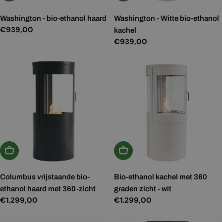
Washington - bio-ethanol haard
Washington - Witte bio-ethanol
Normale
€939,00
kachel
prijs
Normale
€939,00
prijs
In Winkelwagen
In Winkelwagen
Columbus vrijstaande bio-
Bio-ethanol kachel met 360
ethanol haard met 360-zicht
graden zicht - wit
Normale
€1.299,00
Normale
€1.299,00
prijs
prijs