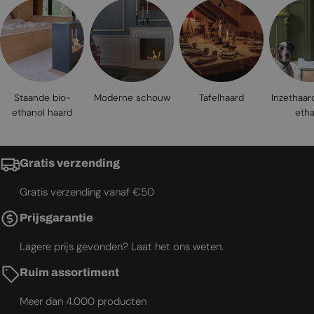
Staande bio-
Moderne schouw
Tafelhaard
Inzethaar
ethanol haard
etha
Gratis verzending
Gratis verzending vanaf €50
Prijsgarantie
Lagere prijs gevonden? Laat het ons weten.
Ruim assortiment
Meer dan 4.000 producten