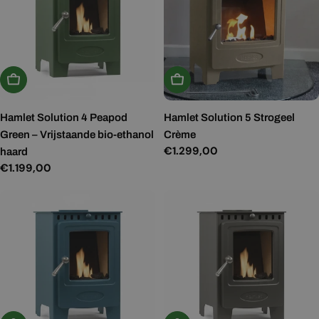
In Winkelwagen
In Winkelwagen
Hamlet Solution 4 Peapod
Hamlet Solution 5 Strogeel
Green – Vrijstaande bio-ethanol
Crème
Normale
€1.299,00
haard
prijs
Normale
€1.199,00
prijs