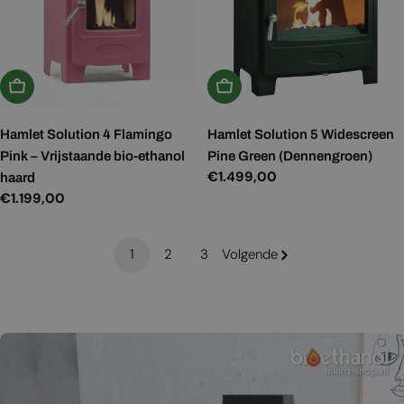
In Winkelwagen
In Winkelwagen
Hamlet Solution 4 Flamingo
Hamlet Solution 5 Widescreen
Pink – Vrijstaande bio-ethanol
Pine Green (Dennengroen)
Normale
€1.499,00
haard
prijs
Normale
€1.199,00
prijs
1
2
3
Volgende