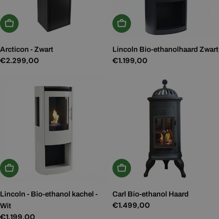
In Winkelwagen
In Winkelwagen
Arcticon - Zwart
Lincoln Bio-ethanolhaard Zwart
Normale
€2.299,00
Normale
€1.199,00
prijs
prijs
In Winkelwagen
In Winkelwagen
Lincoln - Bio-ethanol kachel -
Carl Bio-ethanol Haard
Normale
€1.499,00
Wit
prijs
Normale
€1.199,00