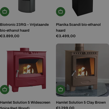
In Winkelwagen
In Winkelwagen
Biotronic 23RG – Vrijstaande
Planika Scandi bio-ethanol
bio-ethanol haard
haard
Normale
€3.899,00
Normale
€3.499,00
prijs
prijs
In Winkelwagen
In Winkelwagen
Hamlet Solution 5 Widescreen
Hamlet Solution 5 Clay Brown
Normale
€1.299,00
Spice Red (Rood)