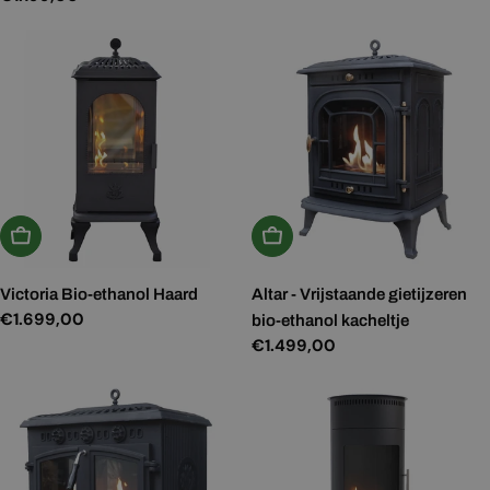
prijs
In Winkelwagen
In Winkelwagen
Victoria Bio-ethanol Haard
Altar - Vrijstaande gietijzeren
Normale
€1.699,00
bio-ethanol kacheltje
prijs
Normale
€1.499,00
prijs