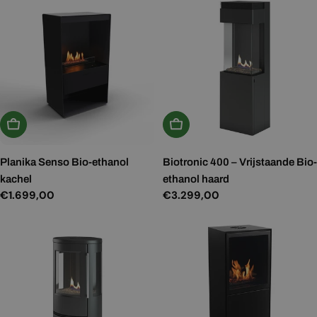
In Winkelwagen
In Winkelwagen
Planika Senso Bio-ethanol
Biotronic 400 – Vrijstaande Bio-
kachel
ethanol haard
Normale
€1.699,00
Normale
€3.299,00
prijs
prijs