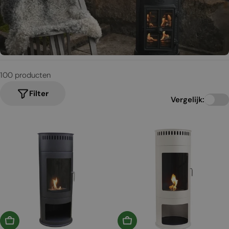
t
i
e
:
100 producten
Filter
Vergelijk:
In Winkelwagen
In Winkelwagen