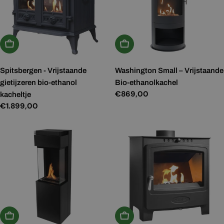
In Winkelwagen
In Winkelwagen
Spitsbergen - Vrijstaande
Washington Small – Vrijstaande
gietijzeren bio-ethanol
Bio-ethanolkachel
Normale
€869,00
kacheltje
prijs
Normale
€1.899,00
prijs
In Winkelwagen
In Winkelwagen