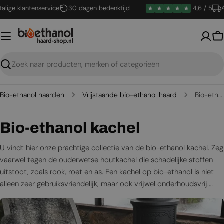
Ga
klantenservice
30 dagen bedenktijd
4,6 / 5
Alle h
naar
inhoud
W
Zoeken
Bio-ethanol haarden
Vrijstaande bio-ethanol haard
Bio-ethanol kachel
C
Bio-ethanol kachel
o
U vindt hier onze prachtige collectie van de bio-ethanol kachel. Zeg
vaarwel tegen de ouderwetse houtkachel die schadelijke stoffen
l
uitstoot, zoals rook, roet en as. Een kachel op bio-ethanol is niet
l
alleen zeer gebruiksvriendelijk, maar ook vrijwel onderhoudsvrij.
Daarnaast zorgt deze sfeerkachel voor een aangename warmte en
e
dansende vlammen op ethanol brandstof. Ontdek hieronder onze
c
modellen van de bio-ethanol kachel vrijstaand en kies uw favoriet!