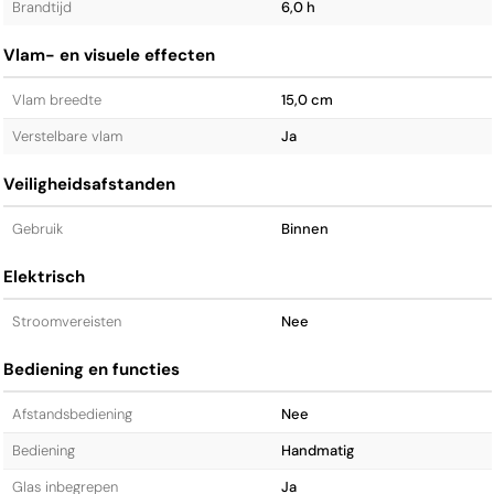
Brandtijd
6,0 h
Vlam- en visuele effecten
Vlam breedte
15,0 cm
Verstelbare vlam
Ja
Veiligheidsafstanden
Gebruik
Binnen
Elektrisch
Stroomvereisten
Nee
Bediening en functies
Afstandsbediening
Nee
Bediening
Handmatig
Glas inbegrepen
Ja