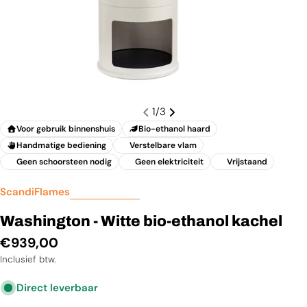
1
/
3
Voor gebruik binnenshuis
Bio-ethanol haard
Handmatige bediening
Verstelbare vlam
Geen schoorsteen nodig
Geen elektriciteit
Vrijstaand
ScandiFlames
Washington - Witte bio-ethanol kachel
Normale
€939,00
prijs
Inclusief btw.
Direct leverbaar