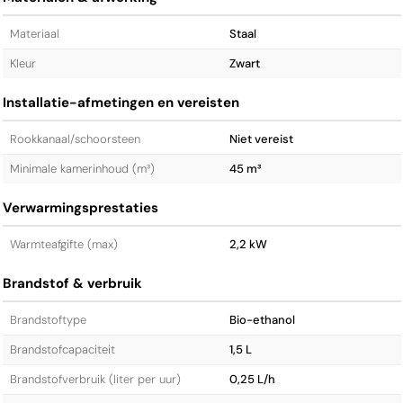
Materiaal
Staal
Kleur
Zwart
Installatie-afmetingen en vereisten
Rookkanaal/schoorsteen
Niet vereist
Minimale kamerinhoud (m³)
45 m³
Verwarmingsprestaties
Warmteafgifte (max)
2,2 kW
Brandstof & verbruik
Brandstoftype
Bio-ethanol
Brandstofcapaciteit
1,5 L
Brandstofverbruik (liter per uur)
0,25 L/h