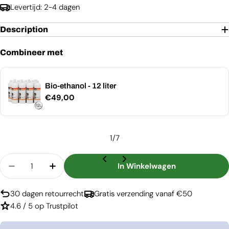
Levertijd: 2-4 dagen
Description
Combineer met
Bio-ethanol - 12 liter
Normale
€49,00
prijs
1
/
7
Aantal
In Winkelwagen
Aantal Verlagen Voor Washington - Witte Bio-Et
Aantal Verhogen Voor Washington - Wit
30 dagen retourrecht
Gratis verzending vanaf €50
4.6 / 5 op Trustpilot