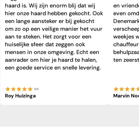
haard is. Wij zijn enorm blij dat wij
en vriend
hier onze haard hebben gekocht. Ook
even omda
een lange aansteker er bij gekocht
Denemark
om zo op een veilige manier het vuur
verschee
aan te steken. Het zorgt voor een
weekjes 
huiselijke sfeer dat zeggen ook
chauffeur 
mensen in onze omgeving. Echt een
behulpzaa
aanrader om hier je haard te halen,
ten zeers
een goede service en snelle levering.
5/5
Roy Huizinga
Marvin No