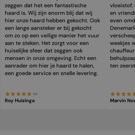
zeggen dat het een fantastische
vloeistof.
haard is. Wij zijn enorm blij dat wij
en vriend
hier onze haard hebben gekocht. Ook
even omda
een lange aansteker er bij gekocht
Denemark
om zo op een veilige manier het vuur
verschee
aan te steken. Het zorgt voor een
weekjes 
huiselijke sfeer dat zeggen ook
chauffeur 
mensen in onze omgeving. Echt een
behulpzaa
aanrader om hier je haard te halen,
ten zeers
een goede service en snelle levering.
5/5
Roy Huizinga
Marvin No