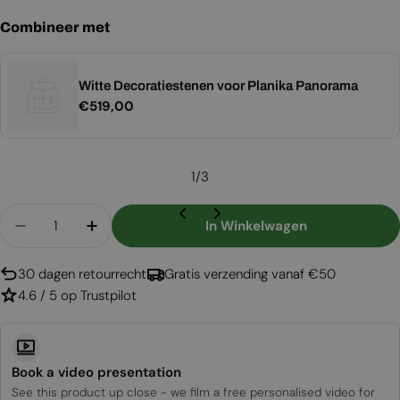
Combineer met
Witte Decoratiestenen voor Planika Panorama
Normale
€519,00
prijs
1
/
3
Aantal
In Winkelwagen
Aantal Verlagen Voor Panorama Three-Sided
Aantal Verhogen Voor Panorama Three
30 dagen retourrecht
Gratis verzending vanaf €50
4.6 / 5 op Trustpilot
Book a video presentation
See this product up close - we film a free personalised video for