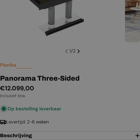
1
/
2
Planika
Panorama Three-Sided
Normale
€12.099,00
prijs
Inclusief btw.
Op bestelling leverbaar
Levertijd: 2-6 weken
Beschrijving