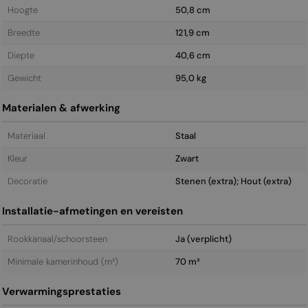
Hoogte
50,8 cm
Breedte
121,9 cm
Diepte
40,6 cm
Gewicht
95,0 kg
Materialen & afwerking
Materiaal
Staal
Kleur
Zwart
Decoratie
Stenen (extra); Hout (extra)
Installatie-afmetingen en vereisten
Rookkanaal/schoorsteen
Ja (verplicht)
Minimale kamerinhoud (m³)
70 m³
Verwarmingsprestaties